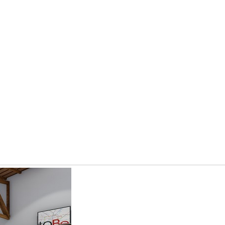
ecimento e experiência aos projetos para criar construções reais comp
urbanismo e engenharia, com atendimento online e presencial, todos os 
í­nicas, e mais, afinal são quase 20 anos de experiência, e isso conta 