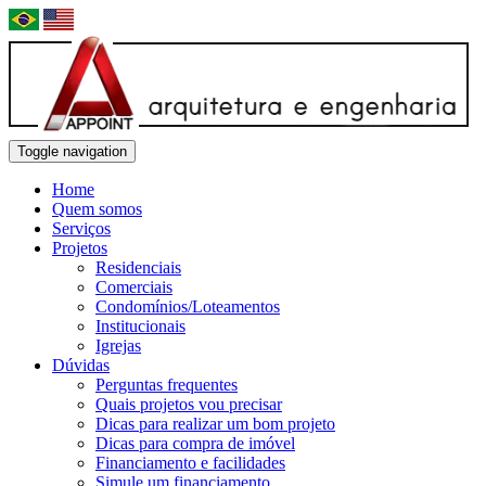
Toggle navigation
Home
Quem somos
Serviços
Projetos
Residenciais
Comerciais
Condomínios/Loteamentos
Institucionais
Igrejas
Dúvidas
Perguntas frequentes
Quais projetos vou precisar
Dicas para realizar um bom projeto
Dicas para compra de imóvel
Financiamento e facilidades
Simule um financiamento