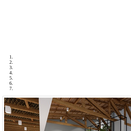
PROJETO É PLANEJAMENTO E OBRA É REALIZAÇÃO
Projetamos Arquitetura e Engenharia juntos, transferimos nosso conh
dos nossos clientes.
Em nosso escritório elaboramos projetos de arquitetura, interiores, 
padrão, design e decoração de luxo, comércios, lojas, restaurantes, cl